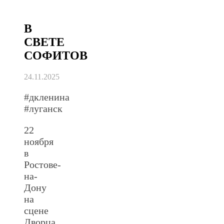
В
СВЕТЕ
СОФИТОВ
24.11.2025
#дкленина
#луганск
22
ноября
в
Ростове-
на-
Дону
на
сцене
Дворца