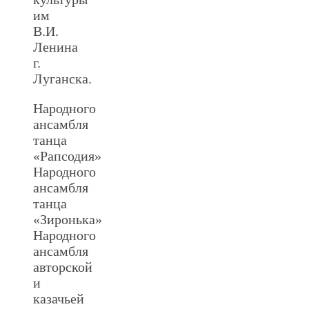
им
В.И.
Ленина
г.
Луганска.
Народного
ансамбля
танца
«Рапсодия»
Народного
ансамбля
танца
«Зиронька»
Народного
ансамбля
авторской
и
казачьей